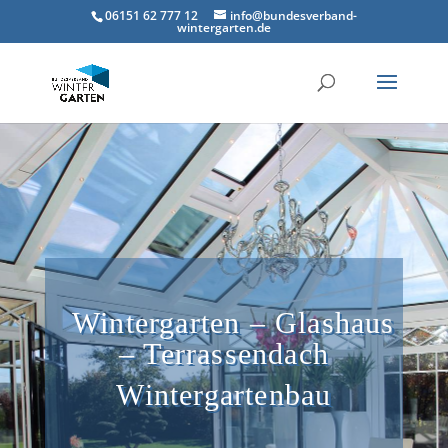
06151 62 777 12
info@bundesverband-
wintergarten.de
Wintergarten – Glashaus
– Terrassendach
Wintergartenbau