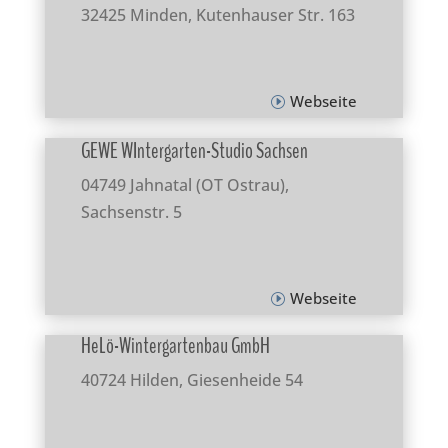
32425 Minden, Kutenhauser Str. 163
Webseite
GEWE WIntergarten-Studio Sachsen
04749 Jahnatal (OT Ostrau),
Sachsenstr. 5
Webseite
HeLö-Wintergartenbau GmbH
40724 Hilden, Giesenheide 54