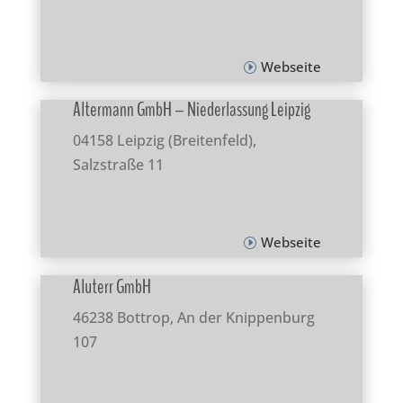
Webseite
Altermann GmbH – Niederlassung Leipzig
04158 Leipzig (Breitenfeld),
Salzstraße 11
Webseite
Aluterr GmbH
46238 Bottrop, An der Knippenburg
107