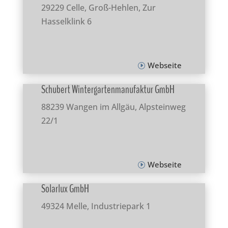
29229 Celle, Groß-Hehlen, Zur
Hasselklink 6
Webseite
Schubert Wintergartenmanufaktur GmbH
88239 Wangen im Allgäu, Alpsteinweg
22/1
Webseite
Solarlux GmbH
49324 Melle, Industriepark 1