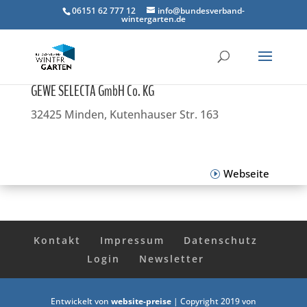
06151 62 777 12
info@bundesverband-
wintergarten.de
GEWE SELECTA GmbH Co. KG
32425 Minden, Kutenhauser Str. 163
Webseite
Kontakt
Impressum
Datenschutz
Login
Newsletter
Entwickelt von
website-preise
| Copyright 2019 von