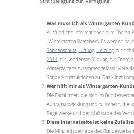
Streitbeilegung zur Verfügung.
Was muss ich als Wintergarten-Kund
Ausführliche Informationen zum Thema Pl
„Wintergarten Ratgeber“
.
Es werden häufi
Sonnenschutz
,
Lüftung
,
Heizung
, zur ric
2014
, zur Kondensat-Bildung, zur Energ
Wintergartens zusammengefasst. Viele dav
Sonderkonstruktionen zu. Das klingt komp
Wer hilft mir als Wintergarten-Kund
Die Fachfirmen, die sich im Bundesverba
Auftragsabwicklung und zu sichern, die 
Regelwerke und der Maßstäbe des Verbande
Diese Internetseite ist keine Zufa
Die Mitgliedsbetriebe des Bundesverban