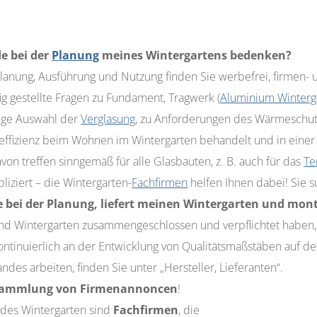
e bei der
Planung
meines Wintergartens bedenken?
anung, Ausführung und Nutzung finden Sie werbefrei, firmen- u
g gestellte Fragen zu Fundament, Tragwerk (
Aluminium Winterg
htige Auswahl der
Verglasung
, zu Anforderungen des Wärmeschut
ieeffizienz beim Wohnen im Wintergarten behandelt und in eine
on treffen sinngemäß für alle Glasbauten, z. B. auch für das
Te
liziert – die Wintergarten-
Fachfirmen
helfen Ihnen dabei! Sie 
e bei der Planung,
liefert meinen Wintergarten und mont
nd Wintergarten zusammengeschlossen und verpflichtet haben, 
kontinuierlich an der Entwicklung von Qualitätsmaßstäben auf 
s arbeiten, finden Sie unter „Hersteller, Lieferanten“.
llssammlung von Firmenannoncen
!
des Wintergarten sind
Fachfirmen
, die