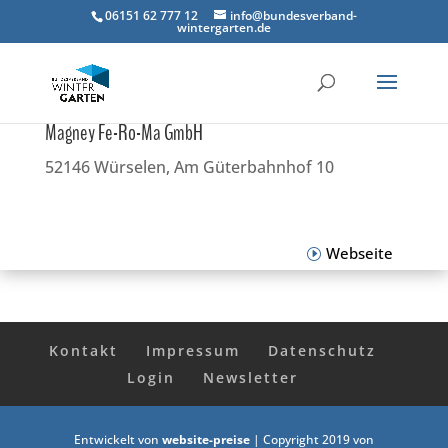
06151 62 777 12
info@bundesverband-
wintergarten.de
Magney Fe-Ro-Ma GmbH
52146 Würselen, Am Güterbahnhof 10
Webseite
Kontakt
Impressum
Datenschutz
Login
Newsletter
Entwickelt von
website-preise
| Copyright 2019 von