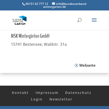
06151 62 777 12
info@bundesverband-
wintergarten.de
MSK Wintergärten GmbH
15741 Bestensee, Waldstr. 31a
Webseite
Kontakt
Impressum
Datenschutz
Login
Newsletter